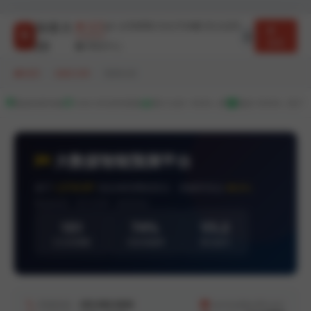
加拿大
首页
走势图
历史开奖
算法说明
28
登录
帮助中心
首页
/
加拿大28
/
预测分析
数据加密传输
7x24小时实时更新
累计分析 10000+ 期
服务 50000+ 用户
大数据智能预测平台
基于
LSTM-BP
混合神经网络算法 · 准确率高达
98.6%
数据来源：官方开奖 · 实时同步
151
74%
V3.2
已分析期数
当前准确率
算法版本
客服热线：
400-888-6666
service@pc28.com