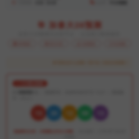
工作时间：
8:00 - 24:00
公众号：
PC28预测
🎯 加拿大28预测
加拿大28预测与分析平台 · 企业级大数据服务
实时数据
算法分析
走势图表
专业策略
商务合作 认准唯一用户名 / 没有任何群聊 / 站长担保 💛
⭐ 今日重点预测
第
3466583
期 ｜ 预测时间：2026年08月07日 15:21 ｜ 数据版
本：V3.2.1
13
20
12
09
13
根据算法分析，本期重点关注大单数
｜ 算法模型：LSTM-BP 混合神
经网络