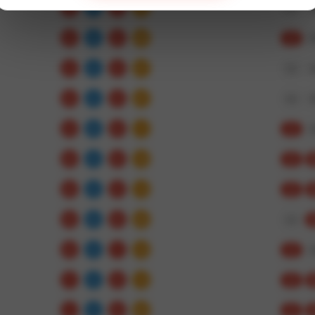
9
4
3
16
小
0
9
0
09
小
2
0
5
07
大
0
2
5
07
大
3
8
0
11
小
8
4
6
18
大
8
2
4
14
大
9
8
8
25
小
6
3
1
10
小
7
3
4
14
大
1
4
0
05
小