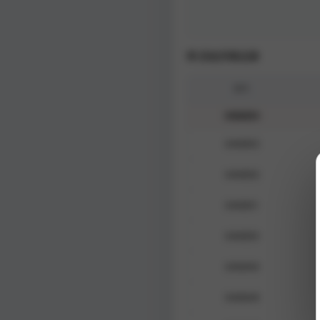
历史开奖记录
期号
3466854
3466853
3466852
3466851
3466850
3466849
3466848