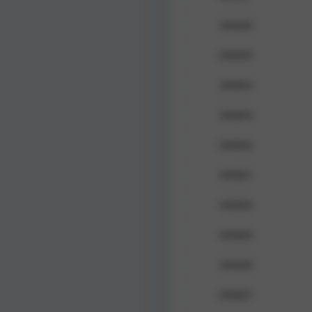
3466836
3466835
3466834
3466833
3466832
3466831
3466830
3466829
3466828
3466827