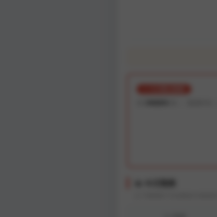
⭐ 今日重点预测
第
3466854
期 ｜ 预测时间：20
📊 今日预测
以下预测基于历史数据与智能算法分
大小预测