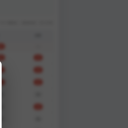
 151 期数据 ｜ 数据来源：官方开奖
结果
—
单
双
对
双
对
双
对
单
错
单
对
双
错