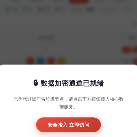
正确：
65
期 ｜
错误：
35
期 ｜ 正确率：
65%
｜
数据周期：100期
共
开奖内容
预测
—
大
3
3
4
10
大
1
2
5
08
大
数据加密通道已就绪
9
4
9
22
大
已为您过滤广告垃圾节点，请点击下方按钮接入核心数
8
2
4
14
小
据服务。
1
7
6
14
大
安全接入 立即访问
1
1
7
09
大