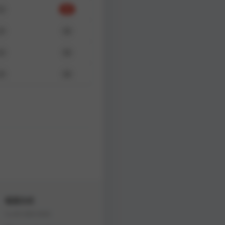
双
对
单
错
单
错
单
错
联系方式
400-888-6666