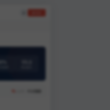
登录
65%
V3.2
前准确率
算法版本
公众号：
PC28预测