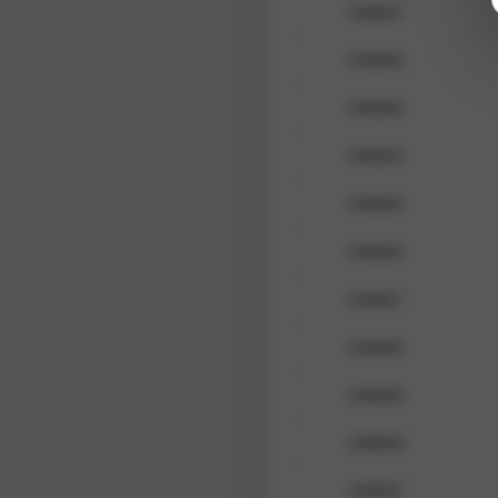
3466847
3466846
3466845
3466844
3466843
3466842
3466841
3466840
3466839
3466838
3466837