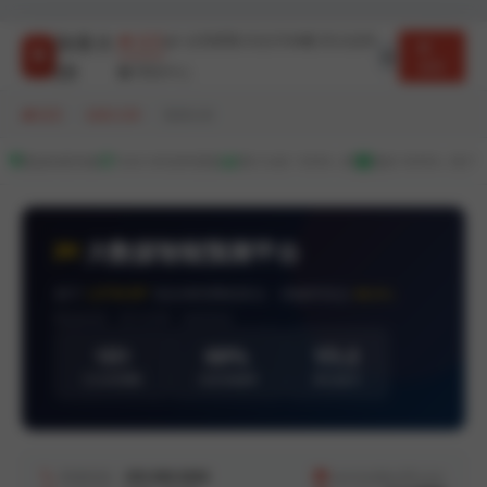
加拿大
首页
走势图
历史开奖
算法说明
28
登录
帮助中心
首页
/
加拿大28
/
预测分析
数据加密传输
7x24小时实时更新
累计分析 10000+ 期
服务 50000+ 用户
大数据智能预测平台
基于
LSTM-BP
混合神经网络算法 · 准确率高达
98.6%
数据来源：官方开奖 · 实时同步
151
69%
V3.2
已分析期数
当前准确率
算法版本
客服热线：
400-888-6666
service@pc28.com