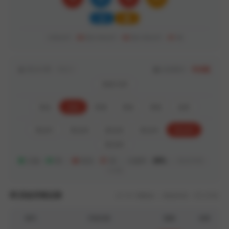
小
单
大双未开：
05
期
大单未开：
02
期
小双未开：
01
期
算法引擎：V3.2.1
当前模式：
专业版
加拿大28
组合
杀组
双项
四余
双组
龙虎
算法01
算法02
算法03
算法04
算法05
算法06
正确：
69
期 ｜
错误：
31
期 ｜ 正确率：
69%
｜
数据周期：
100期
历史开奖记录
共 151 期数据 ｜ 数据来源：官方开奖
期号
开奖内容
预测
结果