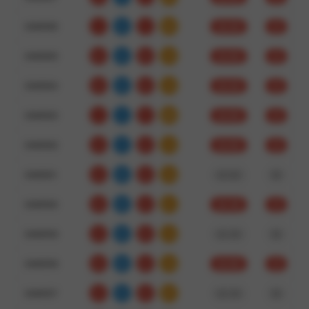
3466566
1
2
1
04
杀大单
对
3466565
6
4
9
19
杀大双
对
3466564
8
2
6
16
杀大单
对
3466563
1
1
7
09
杀大双
对
3466562
3
7
2
12
杀大双
对
3466561
5
6
5
16
杀大双
错
3466560
8
9
4
21
杀小单
对
3466559
4
0
9
13
杀小单
错
3466558
9
8
2
19
杀大双
对
3466557
3
4
0
07
杀小单
错