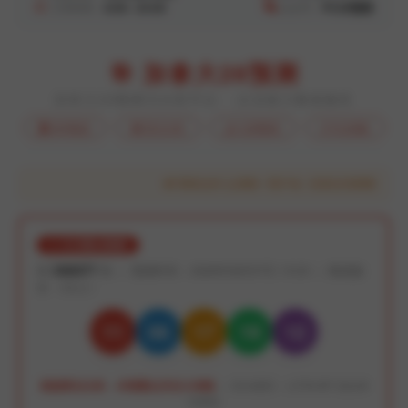
工作时间：
8:00 - 24:00
公众号：
PC28预测
🎯 加拿大28预测
加拿大28预测与分析平台 · 企业级大数据服务
实时数据
算法分析
走势图表
专业策略
商务合作 认准唯一用户名 / 没有任何群聊 / 站长担保 💛
⭐ 今日重点预测
第
3466577
期 ｜ 预测时间：2026年08月07日 15:00 ｜ 数据版
本：V3.2.1
11
06
17
19
12
根据算法分析，本期重点关注大单数
｜ 算法模型：LSTM-BP 混合神
经网络